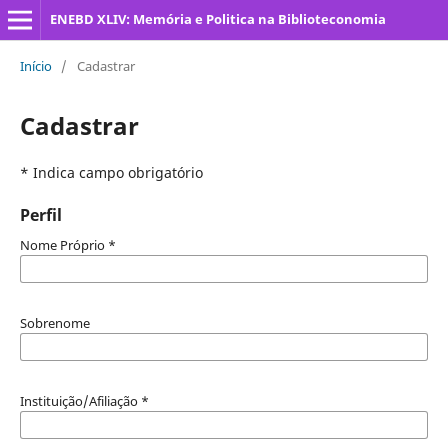
ENEBD XLIV: Memória e Politica na Biblioteconomia
Início
/
Cadastrar
Cadastrar
* Indica campo obrigatório
Perfil
Nome Próprio
*
Sobrenome
Instituição/Afiliação
*